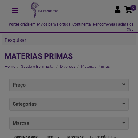
0
Portes grátis
em envios para Portugal Continental e encomendas acima de
35€
MATERIAS PRIMAS
Home
Saúde e Bem-Estar
Diversos
Materias Primas
Preço
Categorias
Marcas
Nome
12
por página
ORDENAR POR:
MOSTRAR: