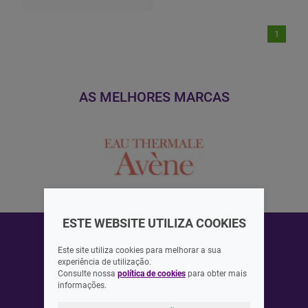
1
AS MELHORES MARCAS
ESTE WEBSITE UTILIZA COOKIES
Este site utiliza cookies para melhorar a sua
experiência de utilização.
Consulte nossa
política de cookies
para obter mais
ASSINAR
informações.