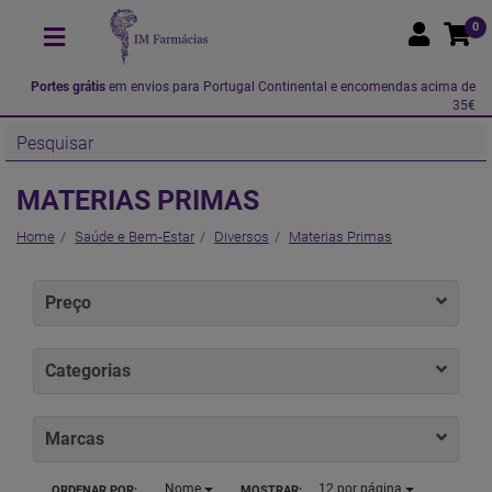
0
Portes grátis
em envios para Portugal Continental e encomendas acima de
35€
MATERIAS PRIMAS
Home
Saúde e Bem-Estar
Diversos
Materias Primas
Preço
Categorias
Marcas
Nome
12
por página
ORDENAR POR:
MOSTRAR: