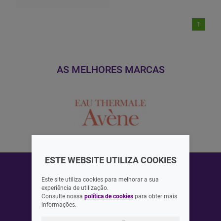
1
AS MELHORES MARCAS
ESTE WEBSITE UTILIZA COOKIES
Este site utiliza cookies para melhorar a sua
experiência de utilização.
Consulte nossa
política de cookies
para obter mais
ASSINAR
informações.