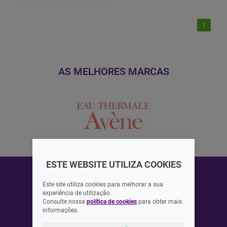
1
AS MELHORES MARCAS
ESTE WEBSITE UTILIZA COOKIES
Este site utiliza cookies para melhorar a sua
experiência de utilização.
Consulte nossa
política de cookies
para obter mais
ASSINAR
informações.