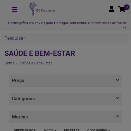
0
Portes grátis
em envios para Portugal Continental e encomendas acima de
35€
SAÚDE E BEM-ESTAR
Home
Saúde e Bem-Estar
Preço
Categorias
Marcas
Nome
12
por página
ORDENAR POR:
MOSTRAR: