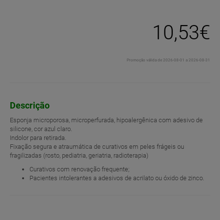
10,53€
Promoção válida de 2026-08-01 a 2026-08-31
Descrição
Esponja microporosa, microperfurada, hipoalergênica com adesivo de
silicone, cor azul claro.
Indolor para retirada.
Fixação segura e atraumática de curativos em peles frágeis ou
fragilizadas (rosto, pediatria, geriatria, radioterapia)
Curativos com renovação frequente;
Pacientes intolerantes a adesivos de acrilato ou óxido de zinco.