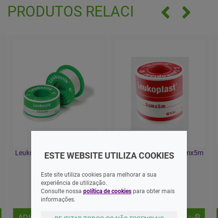
PRODUTOS RELACIONADOS
Leukosilk Adesivo 2,5cmx5m
Leukoplast Adesivo 5cmx5m
ESTE WEBSITE UTILIZA COOKIES
Este site utiliza cookies para melhorar a sua
experiência de utilização.
3,85 EUR
6,85 EUR
Consulte nossa
política de cookies
para obter mais
informações.
ADICIONAR
ADICIONAR