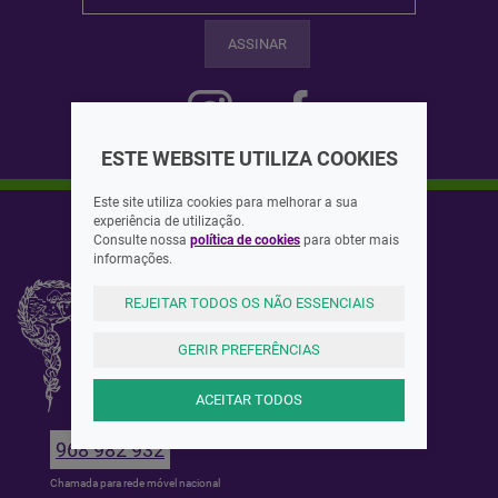
ASSINAR
ESTE WEBSITE UTILIZA COOKIES
Este site utiliza cookies para melhorar a sua
experiência de utilização.
Consulte nossa
política de cookies
para obter mais
informações.
REJEITAR TODOS OS NÃO ESSENCIAIS
GERIR PREFERÊNCIAS
ACEITAR TODOS
968 982 932
Chamada para rede móvel nacional