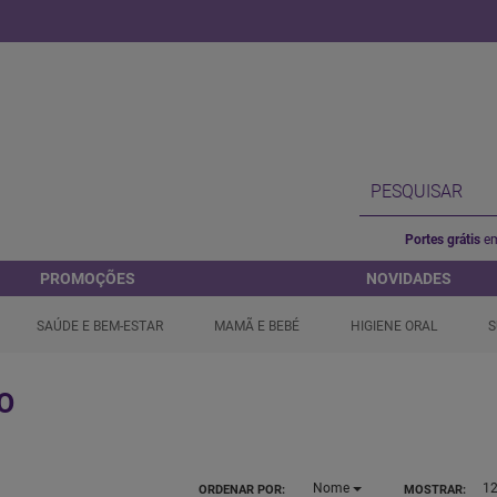
Portes grátis
em
PROMOÇÕES
NOVIDADES
SAÚDE E BEM-ESTAR
MAMÃ E BEBÉ
HIGIENE ORAL
S
O
Nome
1
ORDENAR POR:
MOSTRAR: