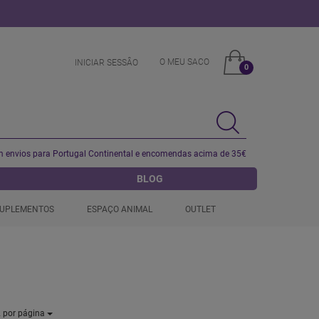
O MEU SACO
INICIAR SESSÂO
0
 envios para Portugal Continental e encomendas acima de 35€
BLOG
UPLEMENTOS
ESPAÇO ANIMAL
OUTLET
2
por página