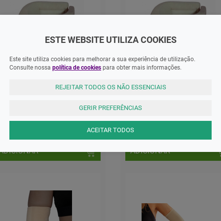
ESTE WEBSITE UTILIZA COOKIES
Este site utiliza cookies para melhorar a sua experiência de utilização.
Consulte nossa
política de cookies
para obter mais informações.
REJEITAR TODOS OS NÃO ESSENCIAIS
ntorno Colar Coleira Cervical
Contorno Colar Coleira Cervical
spuma L C5
Rijo M C3
GERIR PREFERÊNCIAS
5,95 EUR
14,45 EUR
ACEITAR TODOS
ADICIONAR
ADICIONAR