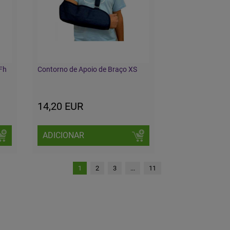
 Fh
Contorno de Apoio de Braço XS
14,20 EUR
ADICIONAR
1
2
3
...
11