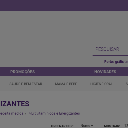
Portes grátis
em
PROMOÇÕES
NOVIDADES
SAÚDE E BEM-ESTAR
MAMÃ E BEBÉ
HIGIENE ORAL
S
GIZANTES
receita médica
Multivitamínicos e Energizantes
Nome
1
ORDENAR POR:
MOSTRAR: