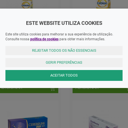
ESTE WEBSITE UTILIZA COOKIES
Este site utiliza cookies para melhorar a sua experiência de utilização.
Consulte nossa
política de cookies
para obter mais informações.
MNSRM
REJEITAR TODOS OS NÃO ESSENCIAIS
ebiolon, 100 mg/mL-20 mL x 1
Cebion Comprimidos
l oral gta
Efervescentes Laranja X20
GERIR PREFERÊNCIAS
,13 EUR
9,21 EUR
ACEITAR TODOS
ADICIONAR
ADICIONAR