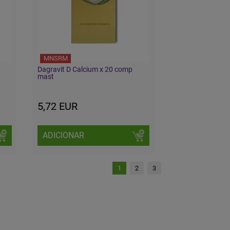
MNSRM
Dagravit D Calcium x 20 comp
mast
5,72 EUR
ADICIONAR
1
2
3