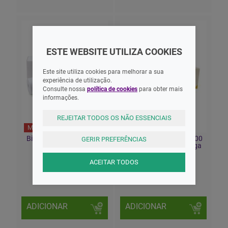
ESTE WEBSITE UTILIZA COOKIES
Este site utiliza cookies para melhorar a sua
experiência de utilização.
Consulte nossa
política de cookies
para obter mais
informações.
REJEITAR TODOS OS NÃO ESSENCIAIS
MNSRM
MNSRM
Biafine, 6,7 mg/g-200 ml
Calmurid (100g), 50/100
GERIR PREFERÊNCIAS
X1 emulsão bisnaga
mg/g x 1 creme bisnaga
ACEITAR TODOS
21,70 EUR
8,85 EUR
ADICIONAR
ADICIONAR