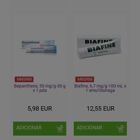
MNSRM
MNSRM
Bepanthene, 50 mg/g-30 g
Biafine, 6,7 mg/g-100 mL x
x 1 pda
1 emul bisnaga
5,98 EUR
12,55 EUR
ADICIONAR
ADICIONAR