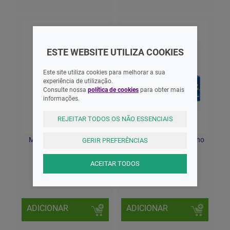
ESTE WEBSITE UTILIZA COOKIES
Este site utiliza cookies para melhorar a sua
experiência de utilização.
Consulte nossa
política de cookies
para obter mais
informações.
REJEITAR TODOS OS NÃO ESSENCIAIS
Mack S Tampao Oto Sil
Mack S Tampão Otorrino
GERIR PREFERÊNCIAS
Laranj X 2
Silicone Branco X4
ACEITAR TODOS
3,00 EUR
6,70 EUR
ADICIONAR
ADICIONAR