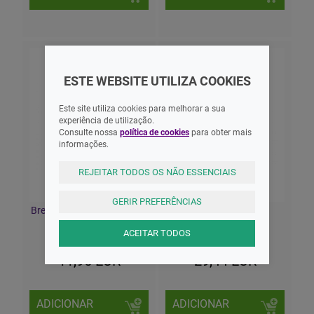
ESTE WEBSITE UTILIZA COOKIES
Este site utiliza cookies para melhorar a sua
experiência de utilização.
Consulte nossa
política de cookies
para obter mais
informações.
REJEITAR TODOS OS NÃO ESSENCIAIS
GERIR PREFERÊNCIAS
Breathe Right Penso Nasal
Depurmon Xarope
Pequeno/Médio X10
Fumadores 250ml
ACEITAR TODOS
11,95 EUR
29,44 EUR
ADICIONAR
ADICIONAR