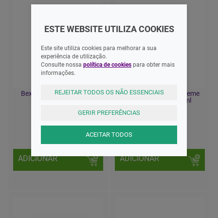
ESTE WEBSITE UTILIZA COOKIES
Este site utiliza cookies para melhorar a sua
experiência de utilização.
Consulte nossa
política de cookies
para obter mais
informações.
REJEITAR TODOS OS NÃO ESSENCIAIS
Bexident Post Gel Tópico
Eryfotona Ak Nmsc Creme
25ml
Fluído Cutâneo 50ml
GERIR PREFERÊNCIAS
22,10 EUR
32,26 EUR
ACEITAR TODOS
ADICIONAR
ADICIONAR