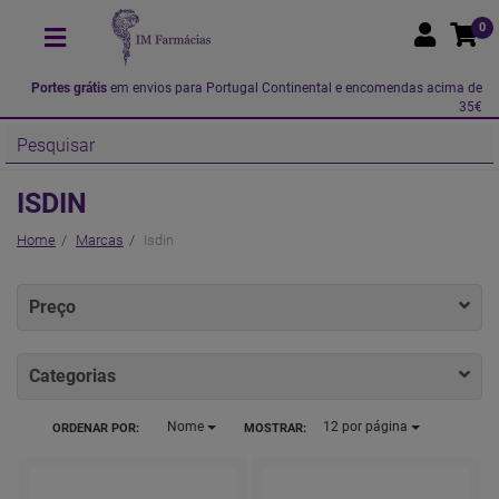
0
Portes grátis
em envios para Portugal Continental e encomendas acima de
35€
ISDIN
Home
Marcas
Isdin
Preço
Categorias
Nome
12
por página
ORDENAR POR:
MOSTRAR: