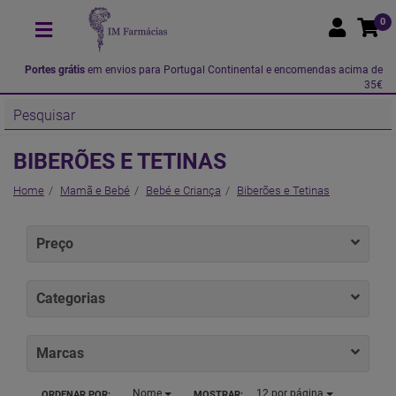
0
Portes grátis
em envios para Portugal Continental e encomendas acima de
35€
BIBERÕES E TETINAS
Home
Mamã e Bebé
Bebé e Criança
Biberões e Tetinas
Preço
Categorias
Marcas
Nome
12
por página
ORDENAR POR:
MOSTRAR: