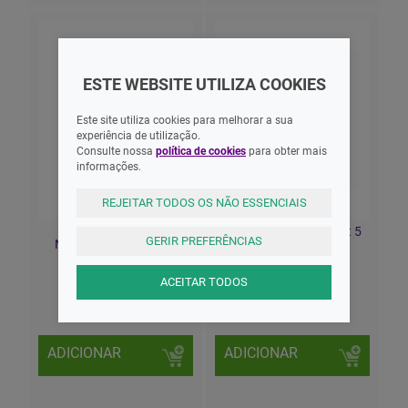
ESTE WEBSITE UTILIZA COOKIES
Este site utiliza cookies para melhorar a sua
experiência de utilização.
Consulte nossa
política de cookies
para obter mais
informações.
REJEITAR TODOS OS NÃO ESSENCIAIS
Chicco Biberão
Chicco Biberão Perfect 5
GERIR PREFERÊNCIAS
NaturalFelling PP 330
150ml Azul
Rapaz 6M+
ACEITAR TODOS
13,20 EUR
16,45 EUR
ADICIONAR
ADICIONAR