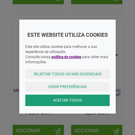
ESTE WEBSITE UTILIZA COOKIES
Este site utiliza cookies para melhorar a sua
experiência de utilização.
Consulte nossa
política de cookies
para obter mais
informações.
REJEITAR TODOS OS NÃO ESSENCIAIS
GERIR PREFERÊNCIAS
Microlife Oxy210 Oximetro
Romed Termómetro Clinic
Dedo
S/Mercúrio Therm-288MF
ACEITAR TODOS
75,38 EUR
6,50 EUR
ADICIONAR
ADICIONAR