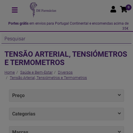
0
Portes grátis
em envios para Portugal Continental e encomendas acima de
35€
TENSÃO ARTERIAL, TENSIÓMETROS
E TERMOMETROS
Home
Saúde e Bem-Estar
Diversos
Tensão Arterial, Tensiómetros e Termometros
Preço
Categorias
Marcas