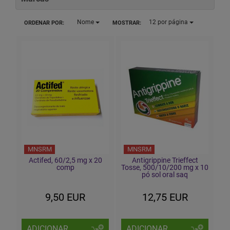
Nome
12
por página
ORDENAR POR:
MOSTRAR:
MNSRM
MNSRM
Actifed, 60/2,5 mg x 20
Antigrippine Trieffect
comp
Tosse, 500/10/200 mg x 10
pó sol oral saq
9,50 EUR
12,75 EUR
ADICIONAR
ADICIONAR