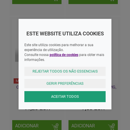
ESTE WEBSITE UTILIZA COOKIES
Este site utiliza cookies para melhorar a sua
experiência de utilização.
Consulte nossa
política de cookies
para obter mais
informações.
REJEITAR TODOS OS NÃO ESSENCIAIS
MNSRM
MNSRM
GERIR PREFERÊNCIAS
Cêgripe, 1/500 mg x 20
Cetirizina ratiopharm MG,
comp
10mg Comprimidos
Revestidos X20
ACEITAR TODOS
11,20 EUR
7,50 EUR
ADICIONAR
ADICIONAR