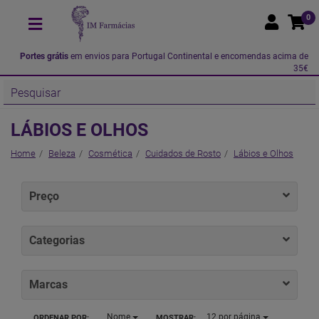
0
Portes grátis
em envios para Portugal Continental e encomendas acima de
35€
LÁBIOS E OLHOS
Home
Beleza
Cosmética
Cuidados de Rosto
Lábios e Olhos
Preço
Categorias
Marcas
Nome
12
por página
ORDENAR POR:
MOSTRAR: