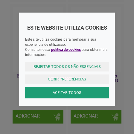
ESTE WEBSITE UTILIZA COOKIES
Este site utiliza cookies para melhorar a sua
experiência de utilização.
Consulte nossa
política de cookies
para obter mais
informações.
REJEITAR TODOS OS NÃO ESSENCIAIS
Balsamo Labial Proeza
Blephaclean Toalhetes
GERIR PREFERÊNCIAS
Campestre
Esterelizadas Palpebras
X30
ACEITAR TODOS
5,95 EUR
17,30 EUR
ADICIONAR
ADICIONAR