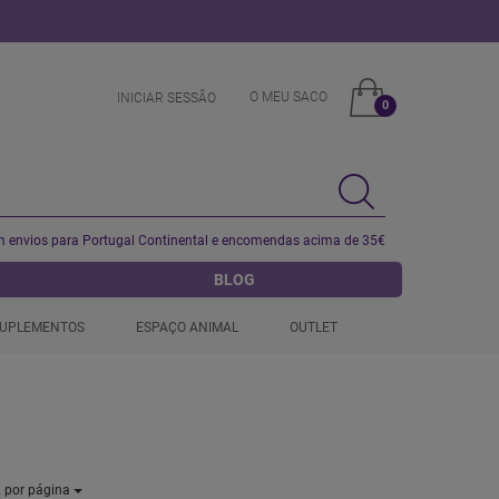
O MEU SACO
INICIAR SESSÂO
0
 envios para Portugal Continental e encomendas acima de 35€
BLOG
UPLEMENTOS
ESPAÇO ANIMAL
OUTLET
2
por página