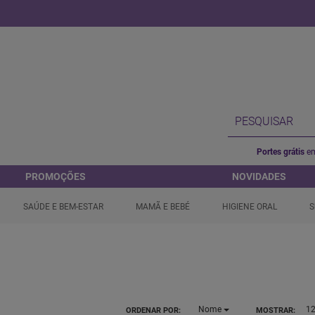
Portes grátis
em
PROMOÇÕES
NOVIDADES
SAÚDE E BEM-ESTAR
MAMÃ E BEBÉ
HIGIENE ORAL
S
Nome
1
ORDENAR POR:
MOSTRAR: