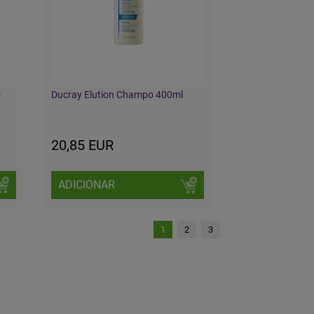
o
Ducray Elution Champo 400ml
20,85 EUR
ADICIONAR
1
2
3