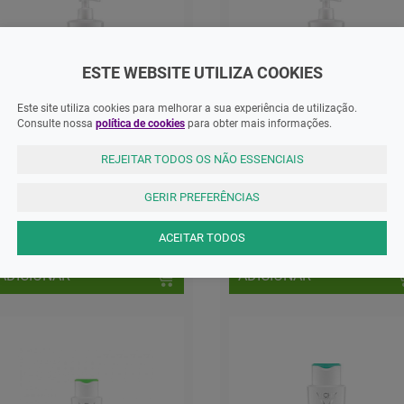
ESTE WEBSITE UTILIZA COOKIES
Este site utiliza cookies para melhorar a sua experiência de utilização.
Consulte nossa
política de cookies
para obter mais informações.
REJEITAR TODOS OS NÃO ESSENCIAIS
ercos Anticaspa Champo Caspa
Dercos Anticaspa Champo Ole
eca 390ml
390ml
GERIR PREFERÊNCIAS
2,40 EUR
27,34 EUR
ACEITAR TODOS
ADICIONAR
ADICIONAR