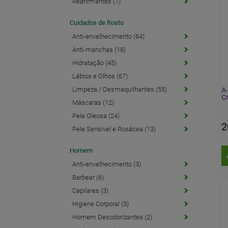
Reafirmantes (1)
Cuidados de Rosto
Anti-envelhecimento (64)
Anti-manchas (18)
Hidratação (45)
Lábios e Olhos (67)
Limpeza / Desmaquilhantes (55)
A-
C
Máscaras (12)
Pele Oleosa (24)
2
Pele Sensível e Rosácea (13)
Homem
Anti-envelhecimento (3)
Barbear (6)
Capilares (3)
Higiene Corporal (3)
Homem Desodorizantes (2)