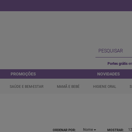
Portes grátis
em
PROMOÇÕES
NOVIDADES
SAÚDE E BEM-ESTAR
MAMÃ E BEBÉ
HIGIENE ORAL
S
Nome
1
ORDENAR POR:
MOSTRAR: