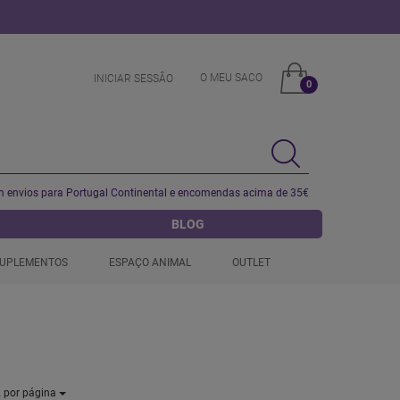
O MEU SACO
INICIAR SESSÂO
0
 envios para Portugal Continental e encomendas acima de 35€
BLOG
UPLEMENTOS
ESPAÇO ANIMAL
OUTLET
2
por página