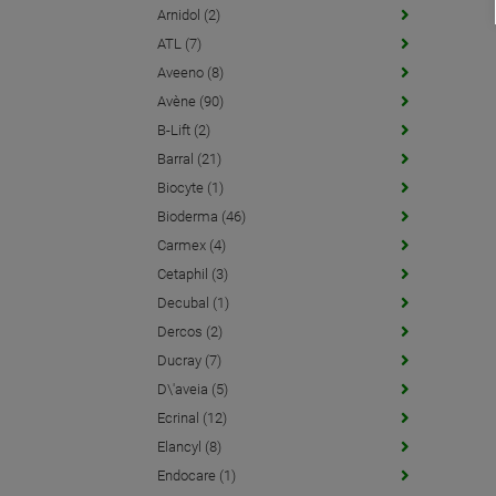
Arnidol (2)
ATL (7)
Aveeno (8)
Avène (90)
B-Lift (2)
Barral (21)
Biocyte (1)
Bioderma (46)
Carmex (4)
Cetaphil (3)
Decubal (1)
Dercos (2)
Ducray (7)
D\'aveia (5)
Ecrinal (12)
Elancyl (8)
Endocare (1)