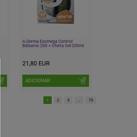
A-Derma Exomega Control
Bálsamo 200 + Oferta Gel 200ml
21,80 EUR
ADICIONAR
1
2
3
...
75