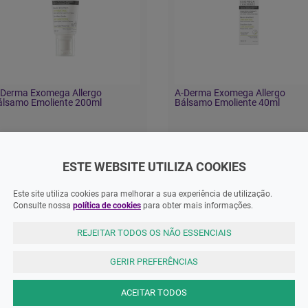
-Derma Exomega Allergo
A-Derma Exomega Allergo
álsamo Emoliente 200ml
Bálsamo Emoliente 40ml
2,70 EUR
19,40 EUR
ESTE WEBSITE UTILIZA COOKIES
ADICIONAR
ADICIONAR
Este site utiliza cookies para melhorar a sua experiência de utilização.
Consulte nossa
política de cookies
para obter mais informações.
REJEITAR TODOS OS NÃO ESSENCIAIS
GERIR PREFERÊNCIAS
ACEITAR TODOS