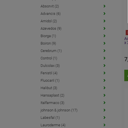
Absorvit (2)
Advancis (6)
Arnidol (2)
Azevedos (9)
Biorga (1)
Ac
x 
Boiron (9)
Cerebrum (1)
7
Control (1)
Dulcolax (3)
Fenistil (4)
Fluocaril (1)
Halibut (3)
Hansaplast (2)
Italfarmaco (3)
johnson & johnson (17)
Labesfal (1)
Lauroderme (4)