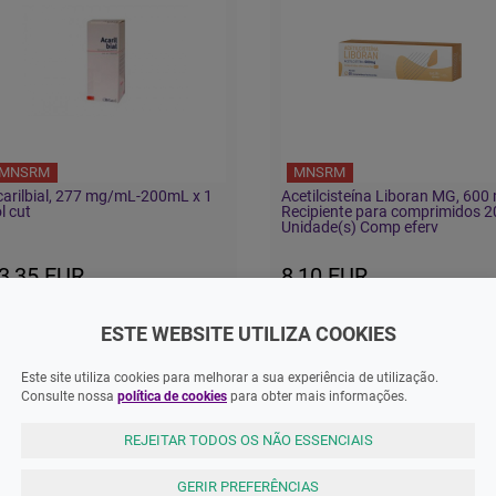
MNSRM
MNSRM
arilbial, 277 mg/mL-200mL x 1
Acetilcisteína Liboran MG, 600
l cut
Recipiente para comprimidos 2
Unidade(s) Comp eferv
3,35 EUR
8,10 EUR
ESTE WEBSITE UTILIZA COOKIES
ADICIONAR
ADICIONAR
Este site utiliza cookies para melhorar a sua experiência de utilização.
Consulte nossa
política de cookies
para obter mais informações.
REJEITAR TODOS OS NÃO ESSENCIAIS
GERIR PREFERÊNCIAS