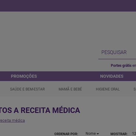
Portes grátis
em
PROMOÇÕES
NOVIDADES
SAÚDE E BEM-ESTAR
MAMÃ E BEBÉ
HIGIENE ORAL
S
OS A RECEITA MÉDICA
receita médica
Nome
1
ORDENAR POR:
MOSTRAR: