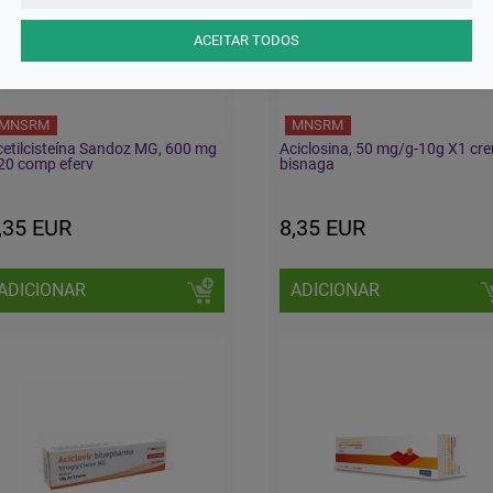
ACEITAR TODOS
MNSRM
MNSRM
etilcisteína Sandoz MG, 600 mg
Aciclosina, 50 mg/g-10g X1 cr
20 comp eferv
bisnaga
,35 EUR
8,35 EUR
ADICIONAR
ADICIONAR