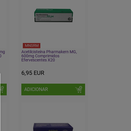
MNSRM
 mg
Acetilcisteína Pharmakern MG,
0
600mg Comprimidos
Efervescentes X20
6,95 EUR
ADICIONAR