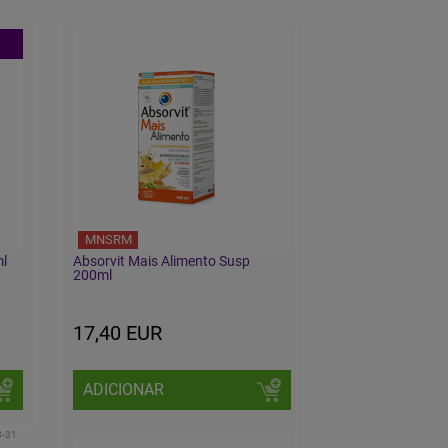
MNSRM
ml
Absorvit Mais Alimento Susp
200ml
17,40 EUR
ADICIONAR
8-31