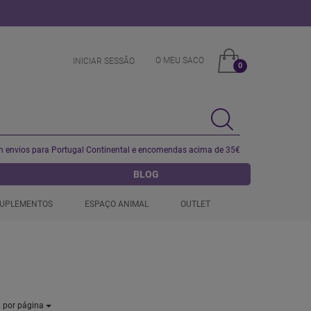
O MEU SACO
INICIAR SESSÂO
0
 envios para Portugal Continental e encomendas acima de 35€
BLOG
UPLEMENTOS
ESPAÇO ANIMAL
OUTLET
2
por página