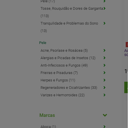
Pele (17)
Tosse, Rouquidão e Dores de Garganta
(113)
Tranquilidade e Problemas do Sono
(13)
Pele
Acne, Psoríase e Rosácea (5)
Ac
so
Alergias e Picadas de Insetos (12)
Anti-Infeciosos e Fungos (49)
1
Frieiras e Pisaduras (7)
Herpes e Fungos (11)
Regeneradores e Cicatrizantes (33)
Varizes e Hemorroides (22)
Marcas
Aboca (1)