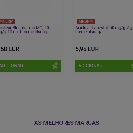
MNSRM
MNSRM
iclovir Bluepharma MG, 50
Aciclovir Labesfal, 50 mg/g-2 g 
/g-10 g x 1 creme bisnaga
creme bisnaga
,50 EUR
5,95 EUR
ADICIONAR
ADICIONAR
AS MELHORES MARCAS