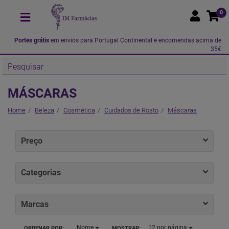
0
Portes grátis
em envios para Portugal Continental e encomendas acima de
35€
MÁSCARAS
Home
Beleza
Cosmética
Cuidados de Rosto
Máscaras
Preço
Categorias
Marcas
Nome
12
por página
ORDENAR POR:
MOSTRAR: