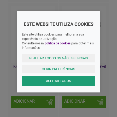
ESTE WEBSITE UTILIZA COOKIES
Este site utiliza cookies para melhorar a sua
experiência de utilização.
Consulte nossa
política de cookies
para obter mais
informações.
REJEITAR TODOS OS NÃO ESSENCIAIS
Klorane Peónia Máscara
Máscara Facial Reutilizável
GERIR PREFERÊNCIAS
Stick 25g
Preta BMASK
ACEITAR TODOS
15,50 EUR
2,50 EUR
ADICIONAR
ADICIONAR