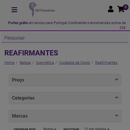
0
Portes grátis
em envios para Portugal Continental e encomendas acima de
35€
REAFIRMANTES
Home
Beleza
Cosmética
Cuidados de Corpo
Reafirmantes
Preço
Categorias
Marcas
Nome
12
por página
ORDENAR POR:
MOSTRAR: