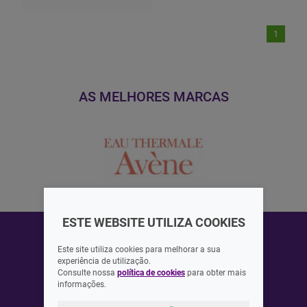
1
AS MELHORES MARCAS
ESTE WEBSITE UTILIZA COOKIES
Este site utiliza cookies para melhorar a sua
experiência de utilização.
Consulte nossa
política de cookies
para obter mais
ASSINAR
informações.