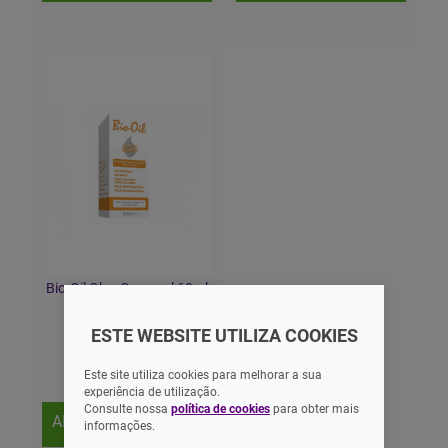
Bio-Oil Oleo Corporal 60ml
ESTE WEBSITE UTILIZA COOKIES
14,97 EUR
Este site utiliza cookies para melhorar a sua
experiência de utilização.
Consulte nossa
política de cookies
para obter mais
ADICIONAR
informações.