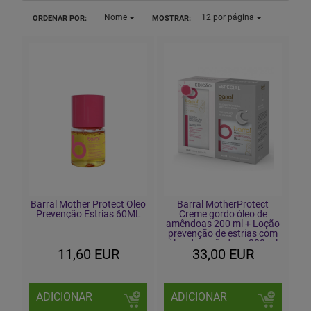
Nome
12
por página
ORDENAR POR:
MOSTRAR:
Barral Mother Protect Oleo
Barral MotherProtect
Prevenção Estrias 60ML
Creme gordo óleo de
amêndoas 200 ml + Loção
prevenção de estrias com
óleo de amêndoas 200 ml
11,60 EUR
33,00 EUR
Edição especial
ADICIONAR
ADICIONAR