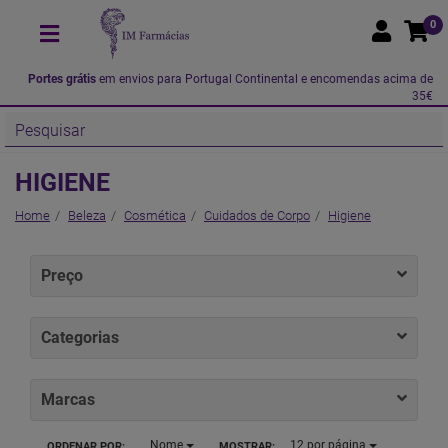
0
Portes grátis
em envios para Portugal Continental e encomendas acima de
35€
HIGIENE
Home
Beleza
Cosmética
Cuidados de Corpo
Higiene
Preço
Categorias
Marcas
Nome
12
por página
ORDENAR POR:
MOSTRAR: