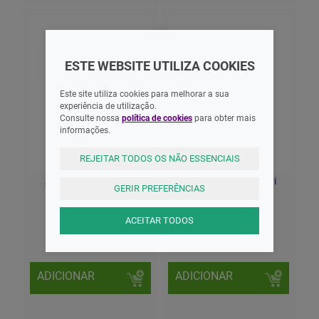
ESTE WEBSITE UTILIZA COOKIES
Este site utiliza cookies para melhorar a sua
experiência de utilização.
Consulte nossa
política de cookies
para obter mais
informações.
REJEITAR TODOS OS NÃO ESSENCIAIS
Avene Xerac Ad Oleo
Avène Xeracalm Nutri
GERIR PREFERÊNCIAS
Limpeza 400ml X2
Creme Duche 500ml
-50%2ªU
ACEITAR TODOS
31,65 EUR
18,95 EUR
ADICIONAR
ADICIONAR