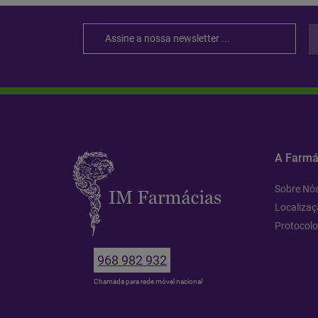
A Farmá
Sobre Nó
Localizaç
Protocol
968 982 932
Chamada para rede móvel nacional