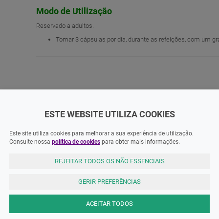
Modo de Utilização
Reservado a adultos.
Tomar 3 cápsulas por dia, durante as refeições, com um g
ADOS
ESTE WEBSITE UTILIZA COOKIES
Este site utiliza cookies para melhorar a sua experiência de utilização.
Consulte nossa
política de cookies
para obter mais informações.
REJEITAR TODOS OS NÃO ESSENCIAIS
GERIR PREFERÊNCIAS
ACEITAR TODOS