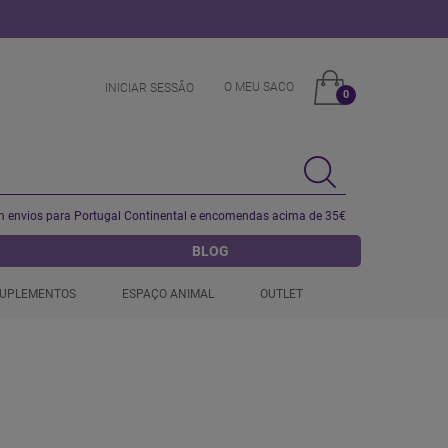
O MEU SACO
INICIAR SESSÂO
0
 envios para Portugal Continental e encomendas acima de 35€
BLOG
UPLEMENTOS
ESPAÇO ANIMAL
OUTLET