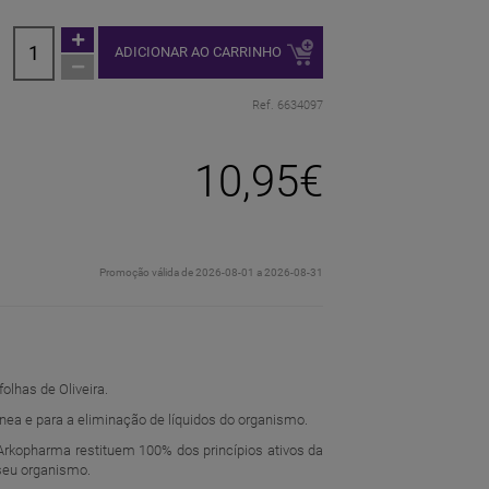
ADICIONAR AO CARRINHO
Ref. 6634097
10,95€
Promoção válida de 2026-08-01 a 2026-08-31
lhas de Oliveira.
nea e para a eliminação de líquidos do organismo.
s Arkopharma restituem 100% dos princípios ativos da
 seu organismo.