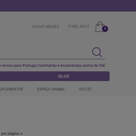
O MEU SACO
INICIAR SESSÂO
0
 envios para Portugal Continental e encomendas acima de 35€
BLOG
UPLEMENTOS
ESPAÇO ANIMAL
OUTLET
2
por página