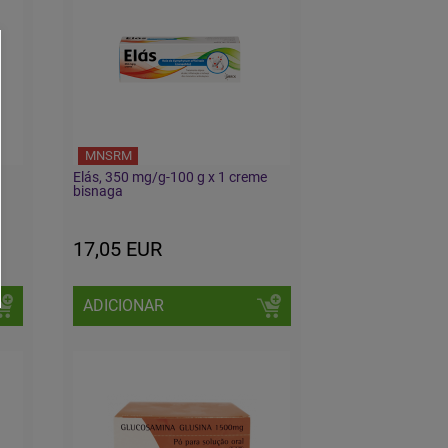
MNSRM
Elás, 350 mg/g-100 g x 1 creme
bisnaga
17,05 EUR
ADICIONAR