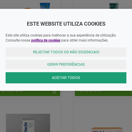
ESTE WEBSITE UTILIZA COOKIES
Este site utiliza cookies para melhorar a sua experiência de utilização.
Consulte nossa
política de cookies
para obter mais informações.
MNSRM
MNSRM
REJEITAR TODOS OS NÃO ESSENCIAIS
mobil 50mg/g Gel Bisnaga - 1 -
DoliCBD Creme 60ml
00g
GERIR PREFERÊNCIAS
6,20 EUR
16,40 EUR
ACEITAR TODOS
ADICIONAR
ADICIONAR