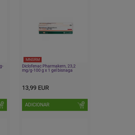
MNSRM
g-
Diclofenac Pharmakern, 23,2
mg/g-100 g x 1 gel bisnaga
13,99 EUR
ADICIONAR