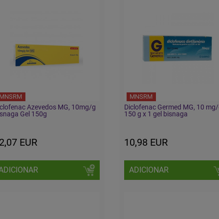
MNSRM
MNSRM
iclofenac Azevedos MG, 10mg/g
Diclofenac Germed MG, 10 mg/
isnaga Gel 150g
150 g x 1 gel bisnaga
2,07 EUR
10,98 EUR
ADICIONAR
ADICIONAR