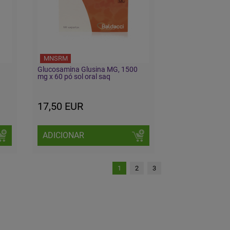
MNSRM
Glucosamina Glusina MG, 1500
mg x 60 pó sol oral saq
17,50 EUR
ADICIONAR
1
2
3