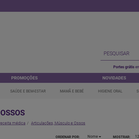
Portes grátis
em
PROMOÇÕES
NOVIDADES
SAÚDE E BEM-ESTAR
MAMÃ E BEBÉ
HIGIENE ORAL
S
 OSSOS
receita médica
Articulações, Músculo e Ossos
Nome
1
ORDENAR POR:
MOSTRAR: