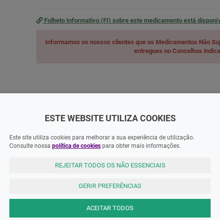
Folheto Informativo (FI) sobre este medicamento está disponí
Informamos os nossos clientes que os Medicamentos Não Suj
entregues no Concelhos indi
ADOS
ESTE WEBSITE UTILIZA COOKIES
Este site utiliza cookies para melhorar a sua experiência de utilização.
Consulte nossa
política de cookies
para obter mais informações.
REJEITAR TODOS OS NÃO ESSENCIAIS
GERIR PREFERÊNCIAS
ACEITAR TODOS