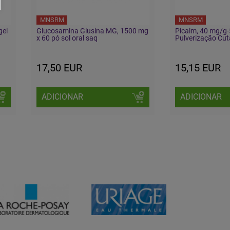
MNSRM
MNSRM
gel
Glucosamina Glusina MG, 1500 mg
Picalm, 40 mg/g
x 60 pó sol oral saq
Pulverização Cu
17,50 EUR
15,15 EUR
ADICIONAR
ADICIONAR