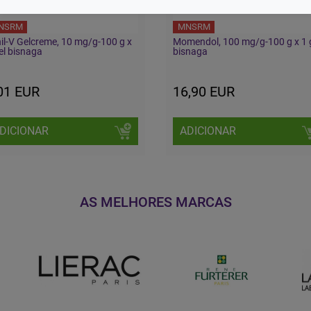
NSRM
MNSRM
il-V Gelcreme, 10 mg/g-100 g x
Momendol, 100 mg/g-100 g x 1 
el bisnaga
bisnaga
01 EUR
16,90 EUR
DICIONAR
ADICIONAR
AS MELHORES MARCAS