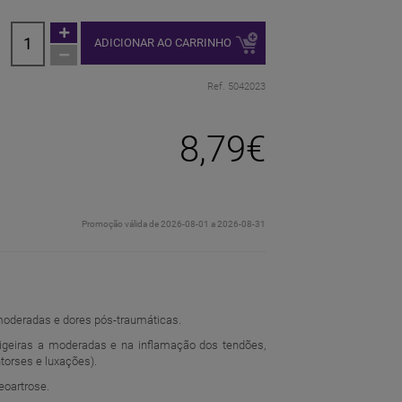
ADICIONAR AO CARRINHO
Ref. 5042023
8,79€
Promoção válida de 2026-08-01 a 2026-08-31
 moderadas e dores pós-traumáticas.
ligeiras a moderadas e na inflamação dos tendões,
torses e luxações).
eoartrose.