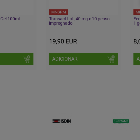
MNSRM
M
 Gel 100ml
Transact Lat, 40 mg x 10 penso
Fen
impregnado
1 g
19,90 EUR
8,
ADICIONAR
A