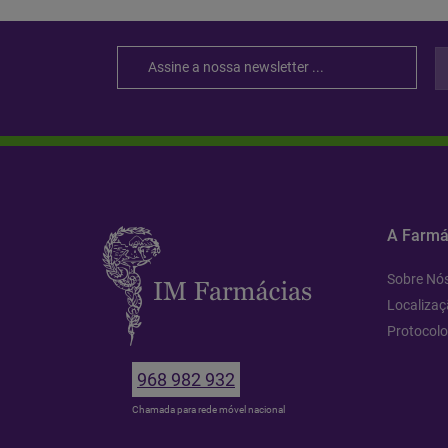
A Farmá
Sobre Nó
Localizaç
Protocol
968 982 932
Chamada para rede móvel nacional