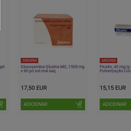
MNSRM
MNSRM
gel
Glucosamina Glusina MG, 1500 mg
Picalm, 40 mg/g
x 60 pó sol oral saq
Pulverização Cu
17,50 EUR
15,15 EUR
ADICIONAR
ADICIONAR