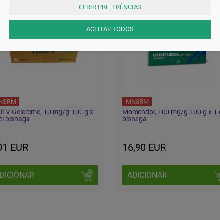
GERIR PREFERÊNCIAS
ACEITAR TODOS
NSRM
MNSRM
il-V Gelcreme, 10 mg/g-100 g x
Momendol, 100 mg/g-100 g x 1 
el bisnaga
bisnaga
01 EUR
16,90 EUR
DICIONAR
ADICIONAR