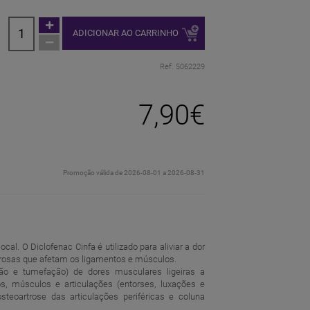
ADICIONAR AO CARRINHO
Ref. 5062229
7,90€
Promoção válida de 2026-08-01 a 2026-08-31
l. O Diclofenac Cinfa é utilizado para aliviar a dor
orosas que afetam os ligamentos e músculos.
ação e tumefação) de dores musculares ligeiras a
s, músculos e articulações (entorses, luxações e
steoartrose das articulações periféricas e coluna