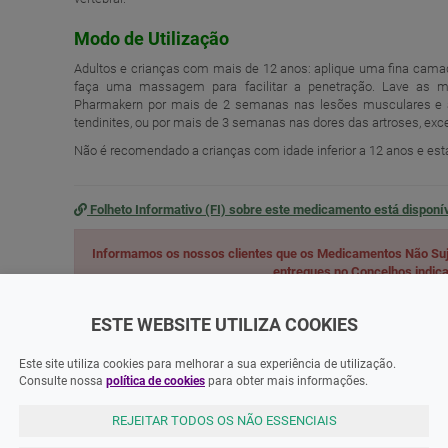
Modo de Utilização
Adultos e crianças com mais de 12 anos: aplique uma fina camada
faça uma massagem para facilitar a penetração. Lave as mã
Pharmakern por mais de 2 semanas nas lesões musculares e art
tendinites, ou por mais de 3 semanas nas dores das artroses, e
Não é recomendado a crianças com idade inferior a 12 anos e está
Folheto Informativo (FI) sobre este medicamento está disponí
Informamos os nossos clientes que os Medicamentos Não Suj
entregues no Concelhos indi
ESTE WEBSITE UTILIZA COOKIES
Este site utiliza cookies para melhorar a sua experiência de utilização.
ADOS
Consulte nossa
política de cookies
para obter mais informações.
REJEITAR TODOS OS NÃO ESSENCIAIS