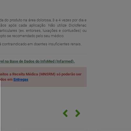
 do produto na área dolorosa, 3 a 4 vezes por dia e
os após cada aplicação. Não utilize Diclofenac
iculares (ex. entorses, luxações e contusões) ou
xcepto se recomendado pelo seu médico.
 contraindicado em doentes insuficientes renais.
vel na
Base de Dados do InfoMed (Infarmed).
eitos a Receita Médica (MNSRM) só poderão ser
cados em
Entregas