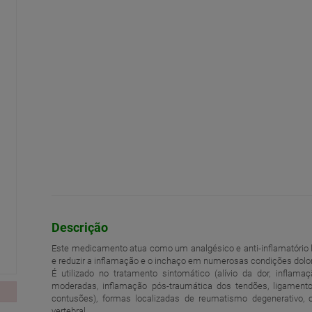
Descrição
Este medicamento atua como um analgésico e anti-inflamatório loca
e reduzir a inflamação e o inchaço em numerosas condições dol
É utilizado no tratamento sintomático (alívio da dor, inflam
moderadas, inflamação pós-traumática dos tendões, ligamento
contusões), formas localizadas de reumatismo degenerativo, o
vertebral.