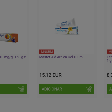
MNSRM
M
 10 mg/g -150 g x
Master-Aid Arnica Gel 100ml
Fen
1 g
15,12 EUR
8,
ADICIONAR
A