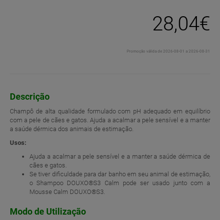
28,04€
Promoção válida de 2026-08-01 a 2026-08-31
Descrição
Champô de alta qualidade formulado com pH adequado em equilíbrio
com a pele de cães e gatos. Ajuda a acalmar a pele sensível e a manter
a saúde dérmica dos animais de estimação.
Usos:
Ajuda a acalmar a pele sensível e a manter a saúde dérmica de
cães e gatos.
Se tiver dificuldade para dar banho em seu animal de estimação,
o Shampoo DOUXO®S3 Calm pode ser usado junto com a
Mousse Calm DOUXO®S3.
Modo de Utilização