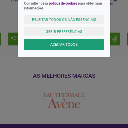
Vetiq Defurr-Um 70g Gatos
Arquivet Champo Espuma
Consulte nossa
política de cookies
para obter mais
Seca Cão Gato 200ml
informações.
11,95 EUR
11,30 EUR
REJEITAR TODOS OS NÃO ESSENCIAIS
GERIR PREFERÊNCIAS
ADICIONAR
ADICIONAR
ACEITAR TODOS
AS MELHORES MARCAS