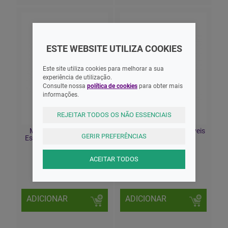
ESTE WEBSITE UTILIZA COOKIES
Este site utiliza cookies para melhorar a sua
experiência de utilização.
Consulte nossa
política de cookies
para obter mais
informações.
REJEITAR TODOS OS NÃO ESSENCIAIS
Medicomp Compressa
Tiritas Pensos Detectáveis
GERIR PREFERÊNCIAS
Estérril 10x10cmx 25x X2
19x72mm X100
ACEITAR TODOS
5,00 EUR
12,60 EUR
ADICIONAR
ADICIONAR