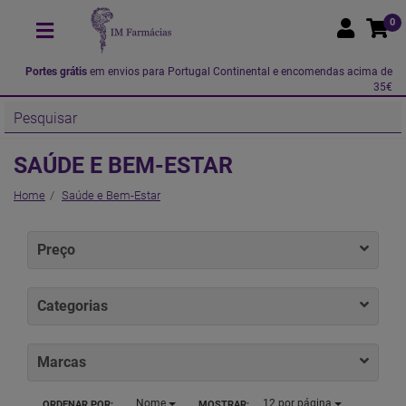
0
Portes grátis
em envios para Portugal Continental e encomendas acima de
35€
SAÚDE E BEM-ESTAR
Home
Saúde e Bem-Estar
Preço
Categorias
Marcas
Nome
12
por página
ORDENAR POR:
MOSTRAR: