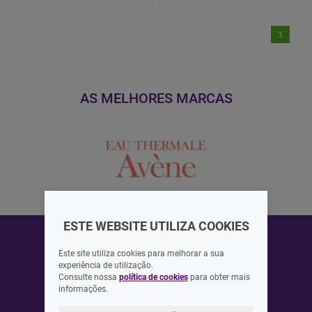
1
AS MELHORES MARCAS
ESTE WEBSITE UTILIZA COOKIES
Este site utiliza cookies para melhorar a sua
experiência de utilização.
Consulte nossa
política de cookies
para obter mais
ASSINAR
informações.