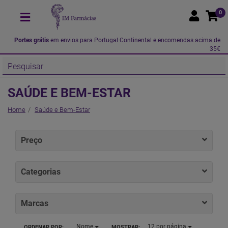
0
Portes grátis
em envios para Portugal Continental e encomendas acima de
35€
SAÚDE E BEM-ESTAR
Home
Saúde e Bem-Estar
Preço
Categorias
Marcas
Nome
12
por página
ORDENAR POR:
MOSTRAR: