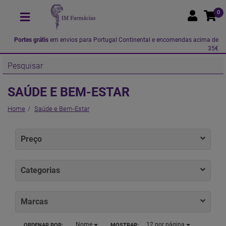
0
Portes grátis
em envios para Portugal Continental e encomendas acima de
35€
SAÚDE E BEM-ESTAR
Home
Saúde e Bem-Estar
Preço
Categorias
Marcas
Nome
12
por página
ORDENAR POR:
MOSTRAR: