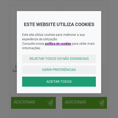
ESTE WEBSITE UTILIZA COOKIES
Este site utiliza cookies para melhorar a sua
experiência de utilização.
Consulte nossa
política de cookies
para obter mais
informações.
REJEITAR TODOS OS NÃO ESSENCIAIS
Durex Sensilube Fluído
Durex Sensitivo
GERIR PREFERÊNCIAS
Lubrificante Vaginal 40ml
Preservativo Xl X10
ACEITAR TODOS
14,10 EUR
13,03 EUR
ADICIONAR
ADICIONAR