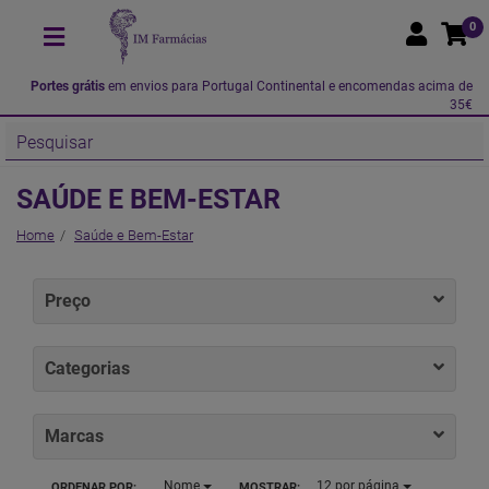
0
Portes grátis
em envios para Portugal Continental e encomendas acima de
35€
SAÚDE E BEM-ESTAR
Home
Saúde e Bem-Estar
Preço
Categorias
Marcas
Nome
12
por página
ORDENAR POR:
MOSTRAR: