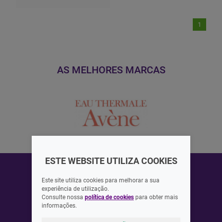
1
AS MELHORES MARCAS
ESTE WEBSITE UTILIZA COOKIES
Este site utiliza cookies para melhorar a sua
experiência de utilização.
Consulte nossa
política de cookies
para obter mais
ASSINAR
informações.