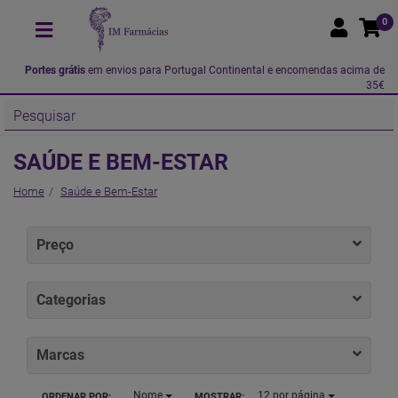
0
Portes grátis
em envios para Portugal Continental e encomendas acima de
35€
SAÚDE E BEM-ESTAR
Home
Saúde e Bem-Estar
Preço
Categorias
Marcas
Nome
12
por página
ORDENAR POR:
MOSTRAR: