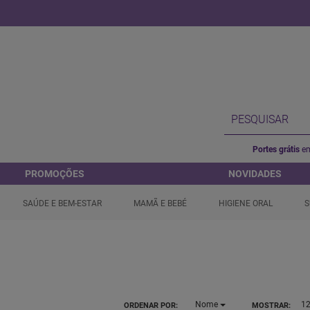
Portes grátis
em
PROMOÇÕES
NOVIDADES
SAÚDE E BEM-ESTAR
MAMÃ E BEBÉ
HIGIENE ORAL
S
Nome
1
ORDENAR POR:
MOSTRAR: