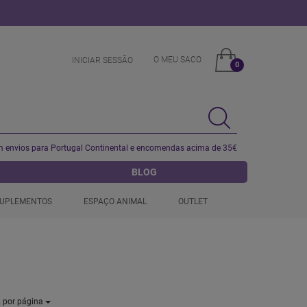
O MEU SACO
INICIAR SESSÂO
0
 envios para Portugal Continental e encomendas acima de 35€
BLOG
UPLEMENTOS
ESPAÇO ANIMAL
OUTLET
2
por página