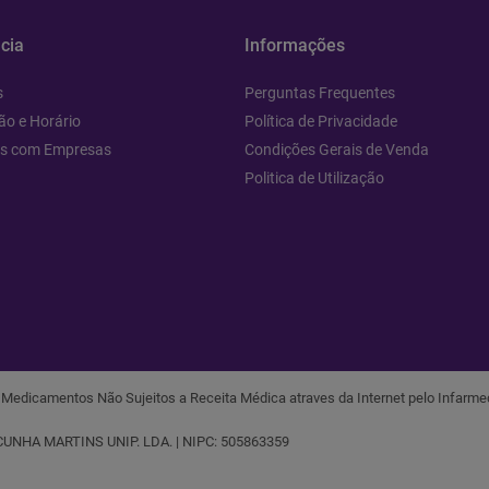
cia
Informações
s
Perguntas Frequentes
ão e Horário
Política de Privacidade
os com Empresas
Condições Gerais de Venda
Politica de Utilização
r Medicamentos Não Sujeitos a Receita Médica atraves da Internet pelo Infarmed,
CUNHA MARTINS UNIP. LDA. | NIPC: 505863359