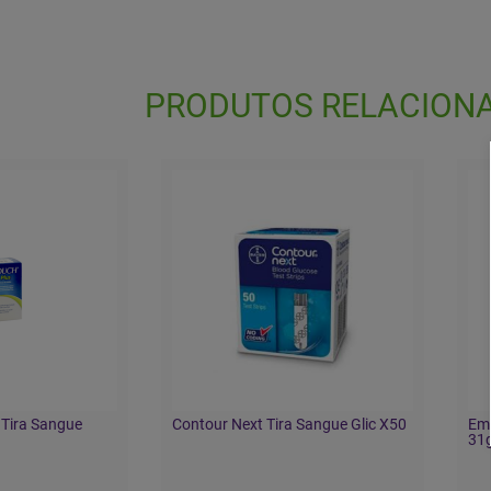
PRODUTOS RELACION
 Tira Sangue
Contour Next Tira Sangue Glic X50
Emb
31g