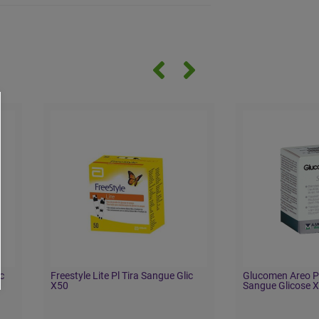
c
Freestyle Lite Pl Tira Sangue Glic
Glucomen Areo Pl
X50
Sangue Glicose 