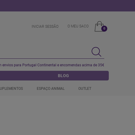
O MEU SACO
INICIAR SESSÂO
0
 envios para Portugal Continental e encomendas acima de 35€
BLOG
UPLEMENTOS
ESPAÇO ANIMAL
OUTLET