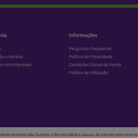
cia
Informações
s
Perguntas Frequentes
ão e Horário
Política de Privacidade
os com Empresas
Condições Gerais de Venda
Politica de Utilização
r Medicamentos Não Sujeitos a Receita Médica atraves da Internet pelo Infarmed,