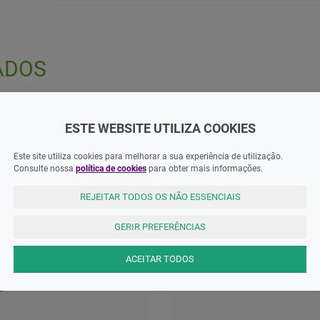
ADOS
ESTE WEBSITE UTILIZA COOKIES
Este site utiliza cookies para melhorar a sua experiência de utilização.
Consulte nossa
política de cookies
para obter mais informações.
REJEITAR TODOS OS NÃO ESSENCIAIS
GERIR PREFERÊNCIAS
ACEITAR TODOS
ecta / Micro-Fine / 320594
Freestyle Prec Pl Tira Sangue Gli
; 5MM Caixa - 100
X50