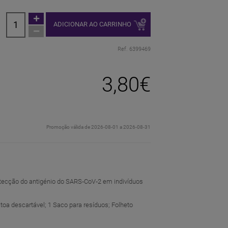
ADICIONAR AO CARRINHO
Ref. 6399469
3,80€
Promoção válida de 2026-08-01 a 2026-08-31
etecção do antigénio do SARS‑CoV‑2 em indivíduos
atoa descartável; 1 Saco para resíduos; Folheto