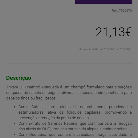
Ref. 7520676
21,13€
Promoção válida de 2026-08-01 a 2026-08-31
Descrição
Trikare C+ Champô Antiqueda é um champô formulado para situações
de queda de cabelo de origens diversas, alopecia androgenética e para
cabelos finos ou fragilizados.
Com Cafeína, um alcaloide natural com propriedades
estimuladoras, ativa os folículos capilares, promovendo a
prevenção e redução da perda de cabelo.
Com Extrato de Serenoa Repens, que contribui para a redução
dos níveis de DHT, uma das causas da alopecia androgenética.
Com Queratina, que confere elasticidade, força, suavidade e