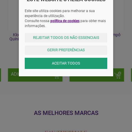
Este site utiliza cookies para melhorar a sua
experiência de utilização.
Consulte nossa
política de cookies
para obter mais
informações.
Klorane Capilar Champo
Dercos Neogenic Champô
REJEITAR TODOS OS NÃO ESSENCIAIS
Quinina Bio400+ 50% 2Unid.
200ml
GERIR PREFERÊNCIAS
27,95 EUR
17,45 EUR
ACEITAR TODOS
ADICIONAR
ADICIONAR
AS MELHORES MARCAS