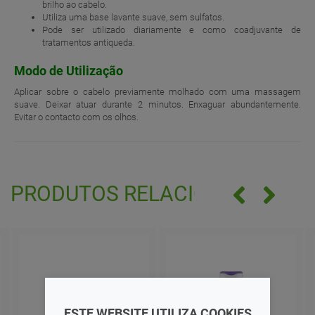
brilho ao cabelo.
Utiliza uma base lavante suave, sem sulfatos.
Pode ser utilizado diariamente e como coadjuvante de
tratamentos antiqueda.
Modo de Utilização
Aplicar sobre o cabelo previamente molhado com uma massagem
suave. Deixar atuar durante 2 minutos. Enxaguar abundantemente.
Evitar o contacto com os olhos.
PRODUTOS RELACIONADOS
ESTE WEBSITE UTILIZA COOKIES