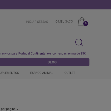
O MEU SACO
INICIAR SESSÂO
0
 envios para Portugal Continental e encomendas acima de 35€
BLOG
UPLEMENTOS
ESPAÇO ANIMAL
OUTLET
2
por página