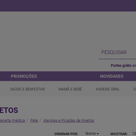
Portes grátis
em
PROMOÇÕES
NOVIDADES
SAÚDE E BEM-ESTAR
MAMÃ E BEBÉ
HIGIENE ORAL
S
SETOS
receita médica
Pele
Alergias e Picadas de Insetos
Nome
1
ORDENAR POR:
MOSTRAR: