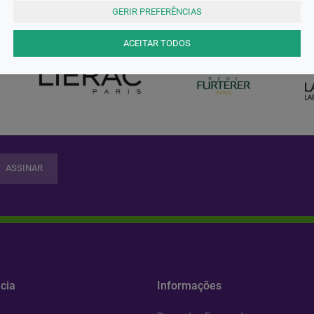
AS MELHORES MARCAS
GERIR PREFERÊNCIAS
ACEITAR TODOS
ASSINAR
cia
Informações