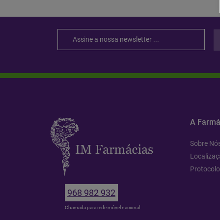
A Farmá
Sobre Nó
Localizaç
Protocol
968 982 932
Chamada para rede móvel nacional