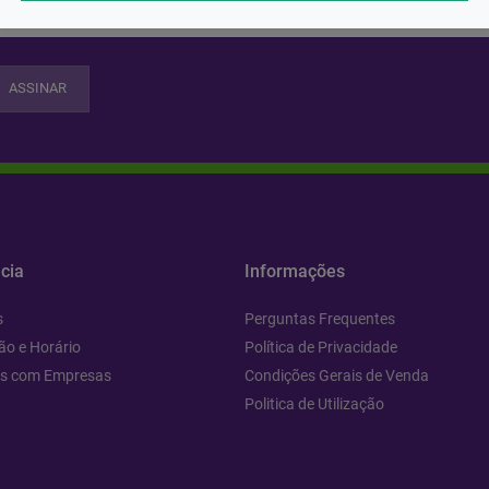
ASSINAR
cia
Informações
s
Perguntas Frequentes
ão e Horário
Política de Privacidade
os com Empresas
Condições Gerais de Venda
Politica de Utilização