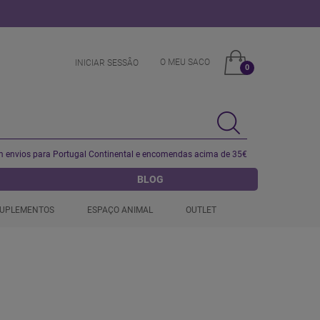
O MEU SACO
INICIAR SESSÂO
0
 envios para Portugal Continental e encomendas acima de 35€
BLOG
UPLEMENTOS
ESPAÇO ANIMAL
OUTLET