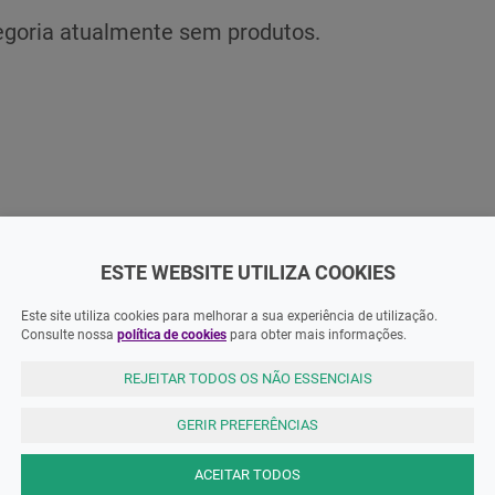
egoria atualmente sem produtos.
ESTE WEBSITE UTILIZA COOKIES
Este site utiliza cookies para melhorar a sua experiência de utilização.
AS MELHORES MARCAS
Consulte nossa
política de cookies
para obter mais informações.
REJEITAR TODOS OS NÃO ESSENCIAIS
GERIR PREFERÊNCIAS
ACEITAR TODOS