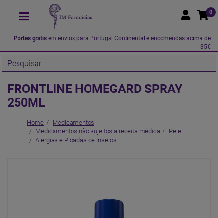
0
Portes grátis
em envios para Portugal Continental e encomendas acima de
35€
FRONTLINE HOMEGARD SPRAY
250ML
Home
Medicamentos
Medicamentos não sujeitos a receita médica
Pele
Alergias e Picadas de Insetos