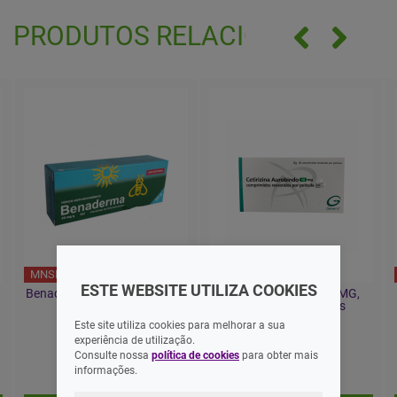
PRODUTOS RELACIONADOS
MNSRM
MNSRM
ESTE WEBSITE UTILIZA COOKIES
Benaderma, 20 mg/g-50g Gel
Cetirizina Aurobindo MG,
Bisnaga X1
10mg Comprimidos
Revestidos X20
Este site utiliza cookies para melhorar a sua
experiência de utilização.
11,00 EUR
5,50 EUR
Consulte nossa
política de cookies
para obter mais
informações.