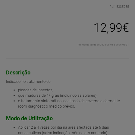
Ref. 5335955
12,99€
Promoção válida de 2026-08-01 a 2026-08-31
Descrição
Indicado no tratamento de:
picadas de insectos,
queimaduras de 1º grau (incluindo as solares),
e tratamento sintomático localizado de eczema e dermatite
(com diagnóstico médico prévio).
Modo de Utilização
Aplicar 2 a 4 vezes por dia na área afectada até 6 dias
consecutivos (salvo indicação médica em contrário).