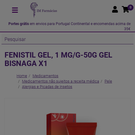
0
Portes grátis
em envios para Portugal Continental e encomendas acima de
35€
FENISTIL GEL, 1 MG/G-50G GEL
BISNAGA X1
Home
Medicamentos
Medicamentos não sujeitos a receita médica
Pele
Alergias e Picadas de Insetos