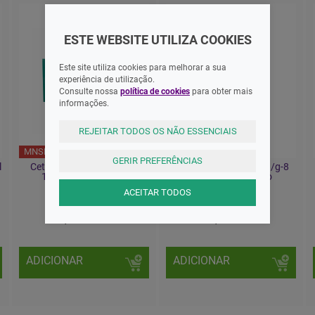
ESTE WEBSITE UTILIZA COOKIES
Este site utiliza cookies para melhorar a sua
experiência de utilização.
Consulte nossa
política de cookies
para obter mais
informações.
REJEITAR TODOS OS NÃO ESSENCIAIS
MNSRM
MNSRM
GERIR PREFERÊNCIAS
l
Cetirizina Aurobindo MG,
Fenistil Emulsão, 1 mg/g-8
10mg Comprimidos
mL x 1 emul frasco
Revestidos X20
ACEITAR TODOS
5,50 EUR
10,80 EUR
ADICIONAR
ADICIONAR