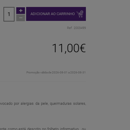
ADICIONAR AO CARRINHO
Ref. 2003499
11,00€
Promoção válida de 2026-08-01 a 2026-08-31
vocado por alergias da pele, queimaduras solares,
nte como está descrito no folheto informativo , ou