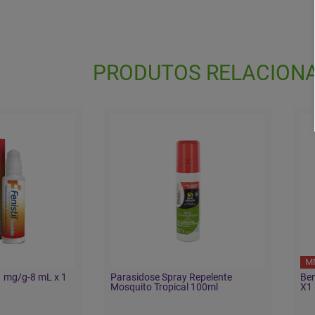
PRODUTOS RELACION
M
 1 mg/g-8 mL x 1
Parasidose Spray Repelente
Ben
Mosquito Tropical 100ml
X1