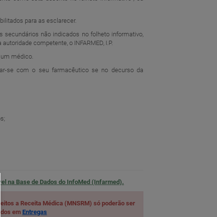
ilitados para as esclarecer.
os secundários não indicados no folheto informativo,
 autoridade competente, o INFARMED, I.P.
r um médico.
har-se com o seu farmacêutico se no decurso da
s;
vel na
Base de Dados do InfoMed (Infarmed).
eitos a Receita Médica (MNSRM) só poderão ser
cados em
Entregas