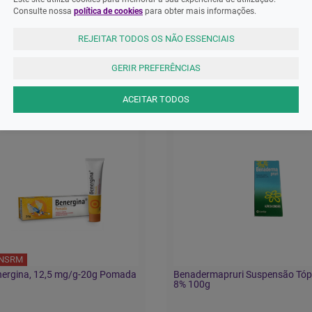
Consulte nossa
política de cookies
para obter mais informações.
REJEITAR TODOS OS NÃO ESSENCIAIS
ADOS
GERIR PREFERÊNCIAS
ACEITAR TODOS
NSRM
ergina, 12,5 mg/g-20g Pomada
Benadermapruri Suspensão Tóp
8% 100g