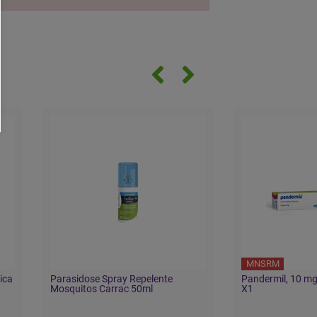
MNSRM
ica
Parasidose Spray Repelente
Pandermil, 10 m
Mosquitos Carrac 50ml
X1