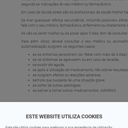
segundo as indicações do seu médico ou farmacêutico.
Em caso de dúvida estes são os profissionais de saúde melhor hab
Se tiver quaisquer efeitos secundários, incluindo possíveis efeit
fale com o seu médico, farmacêutico, enfermeiro ou diretamente à
Se não se sentir melhor ou se piorar após 5 dias, tem de consulta
Para além disso, deverá consultar o seu médico ou aconsel
Automedicação surgirem os seguintes casos:
se os sintomas persistirem (ex: febre com mais de 3 dias);
se os sintomas se agravarem ou em caso de recaída;
se existir dor aguda;
se após a utilização do medicamento, não obtiver resultado
se surgirem efeitos ou reacções adversas;
sempre que suspeite de uma situação grave;
se sofrer de outras patologias;​
se estiver a tomar outros medicamentos. (MNSRM).
Folheto Informativo (FI) sobre este medicamento está disponí
ESTE WEBSITE UTILIZA COOKIES
Informamos os nossos clientes que os Medicamentos Não Suj
entregues no Concelhos indi
Este site utiliza cookies para melhorar a sua experiência de utilização.