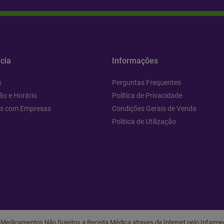
cia
Informações
s
Perguntas Frequentes
ão e Horário
Política de Privacidade
os com Empresas
Condições Gerais de Venda
Politica de Utilização
r Medicamentos Não Sujeitos a Receita Médica atraves da Internet pelo Infarmed,