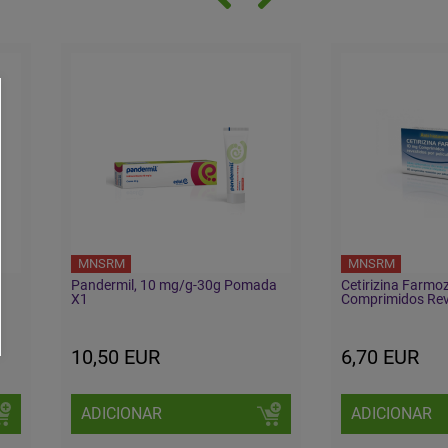
MNSRM
MNSRM
Pandermil, 10 mg/g-30g Pomada
Cetirizina Farm
X1
Comprimidos Rev
10,50 EUR
6,70 EUR
ADICIONAR
ADICIONAR