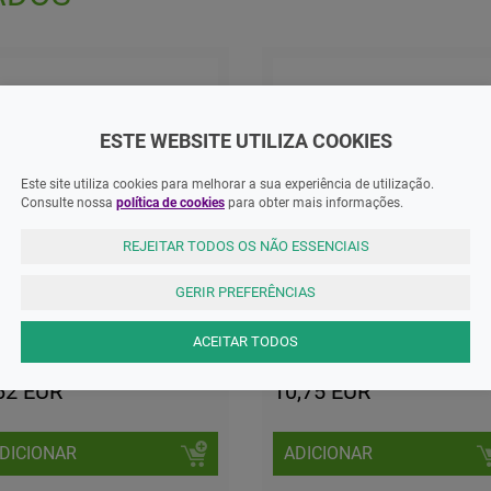
ESTE WEBSITE UTILIZA COOKIES
Este site utiliza cookies para melhorar a sua experiência de utilização.
Consulte nossa
política de cookies
para obter mais informações.
REJEITAR TODOS OS NÃO ESSENCIAIS
NSRM
GERIR PREFERÊNCIAS
ergina, 12,5 mg/g-20g Pomada
Parasidose Spray Repelente
Mosquitos Carrac 50ml
ACEITAR TODOS
62 EUR
10,75 EUR
DICIONAR
ADICIONAR