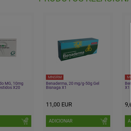
MNSRM
M
indo MG, 10mg
Benaderma, 20 mg/g-50g Gel
Ben
stidos X20
Bisnaga X1
X1
11,00 EUR
9,
ADICIONAR
A