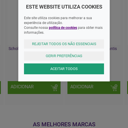
ESTE WEBSITE UTILIZA COOKIES
Este site utiliza cookies para melhorar a sua
experiência de utilização.
Consulte nossa
política de cookies
para obter mais
informações.
REJEITAR TODOS OS NÃO ESSENCIAIS
Scholl Gelactiv Palmilha Bota
Herbitas Palmilha Infantis
Botim 35-40,5
Tripla Ação Par
GERIR PREFERÊNCIAS
16,53 EUR
10,95 EUR
ACEITAR TODOS
ADICIONAR
ADICIONAR
AS MELHORES MARCAS