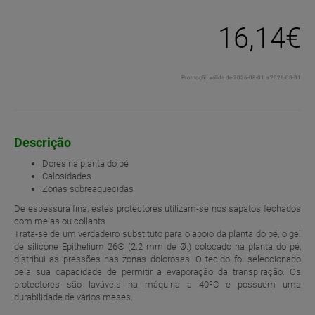
16,14€
Promoção válida de 2026-08-01 a 2026-08-31
Descrição
Dores na planta do pé
Calosidades
Zonas sobreaquecidas
De espessura fina, estes protectores utilizam-se nos sapatos fechados
com meias ou collants.
Trata-se de um verdadeiro substituto para o apoio da planta do pé, o gel
de silicone Epithelium 26® (2.2 mm de Ø.) colocado na planta do pé,
distribui as pressões nas zonas dolorosas. O tecido foi seleccionado
pela sua capacidade de permitir a evaporação da transpiração. Os
protectores são laváveis na máquina a 40ºC e possuem uma
durabilidade de vários meses.