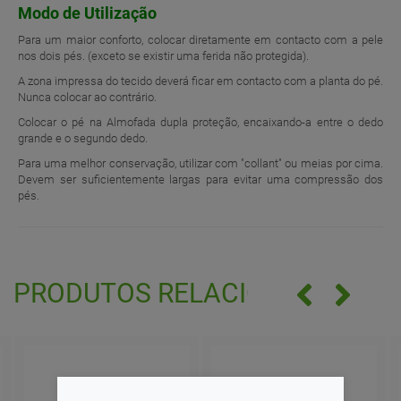
Modo de Utilização
Para um maior conforto, colocar diretamente em contacto com a pele
nos dois pés. (exceto se existir uma ferida não protegida).
A zona impressa do tecido deverá ficar em contacto com a planta do pé.
Nunca colocar ao contrário.
Colocar o pé na Almofada dupla proteção, encaixando-a entre o dedo
grande e o segundo dedo.
Para uma melhor conservação, utilizar com "collant" ou meias por cima.
Devem ser suficientemente largas para evitar uma compressão dos
pés.
PRODUTOS RELACIONADOS