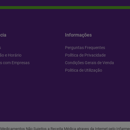
cia
Informações
s
Perguntas Frequentes
ão e Horário
Política de Privacidade
os com Empresas
Condições Gerais de Venda
Politica de Utilização
r Medicamentos Não Sujeitos a Receita Médica atraves da Internet pelo Infarmed,