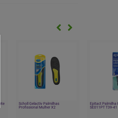
ete
Scholl Gelactiv Palmilhas
Epitact Palmilha
Profissional Mulher X2
SE011PT T39-41