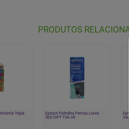
PRODUTOS RELACION
Infantis Tripla
Epitact Palmilha Pernas Leves
Epi
SE010PT T36-38
Ver