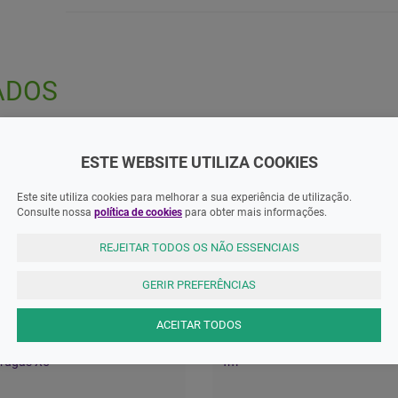
ADOS
ESTE WEBSITE UTILIZA COOKIES
Este site utiliza cookies para melhorar a sua experiência de utilização.
Consulte nossa
política de cookies
para obter mais informações.
REJEITAR TODOS OS NÃO ESSENCIAIS
GERIR PREFERÊNCIAS
ACEITAR TODOS
tact Epitheliu Activ Pensos
Epitact Epitheliu Protector Joan
rugas X5
Tm