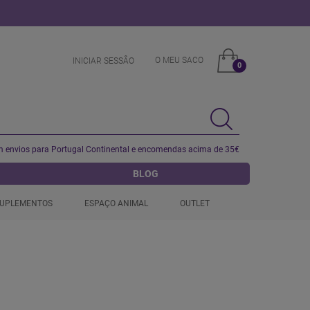
O MEU SACO
INICIAR SESSÂO
0
 envios para Portugal Continental e encomendas acima de 35€
BLOG
UPLEMENTOS
ESPAÇO ANIMAL
OUTLET