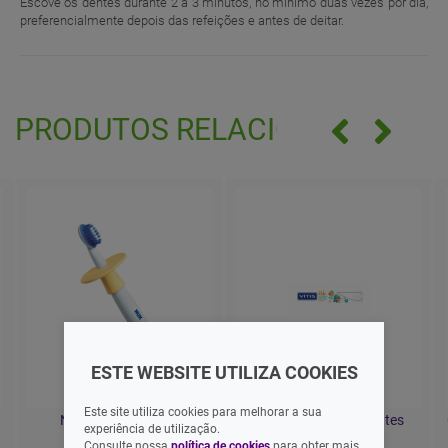
Escove os dentes durante 2 a 3 minutos, no mínimo duas vezes por dia,
preferencialmente depois das refeições e antes de deitar.
PRODUTOS RELACIONADOS
ESTE WEBSITE UTILIZA COOKIES
Este site utiliza cookies para melhorar a sua
Nuk Escova Dentes
Vitis Kids Escova Dentes
experiência de utilização.
+3anos
Consulte nossa
política de cookies
para obter mais