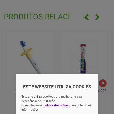
PRODUTOS RELACIONADOS
ESTE WEBSITE UTILIZA COOKIES
Nuk Escova Dentes
Gum Kids Escova Dentes 901
Monstro 3-6anos
Este site utiliza cookies para melhorar a sua
experiência de utilização.
Consulte nossa
política de cookies
para obter mais
6,99 EUR
3,99 EUR
informações.