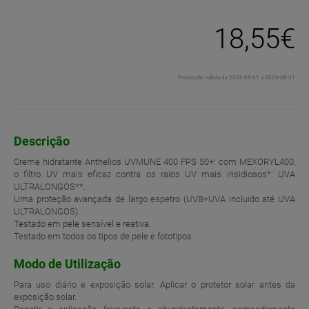
18,55€
Promoção válida de 2026-08-01 a 2026-08-31
Descrição
Creme hidratante Anthelios UVMUNE 400 FPS 50+: com MEXORYL400,
o filtro UV mais eficaz contra os raios UV mais insidiosos*: UVA
ULTRALONGOS**.
Uma proteção avançada de largo espetro (UVB+UVA incluido até UVA
ULTRALONGOS).
Testado em pele sensível e reativa.
Testado em todos os tipos de pele e fototipos.
Modo de Utilização
Para uso diário e exposição solar. Aplicar o protetor solar antes da
exposição solar.