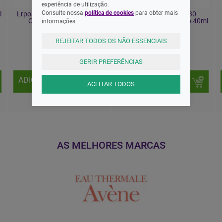
experiência de utilização.
Consulte nossa
política de cookies
para obter mais
l
Lrposay Anthelios UVMUNE
Galenic Soleil Fl Spf30
Creme SPF50+ 50ml
Proteção Elevada Rosto 40ml
informações.
REJEITAR TODOS OS NÃO ESSENCIAIS
18,55 EUR
17,65 EUR
GERIR PREFERÊNCIAS
ADICIONAR
ADICIONAR
ACEITAR TODOS
AS MELHORES MARCAS