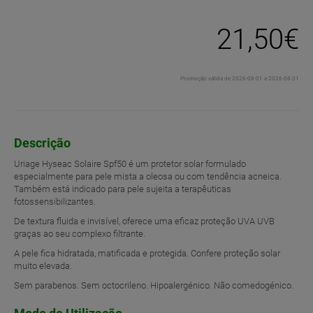
21,50€
Promoção válida de 2026-08-01 a 2026-08-31
Descrição
Uriage Hyseac Solaire Spf50 é um protetor solar formulado
especialmente para pele mista a oleosa ou com tendência acneica.
Também está indicado para pele sujeita a terapêuticas
fotossensibilizantes.
De textura fluida e invisível, oferece uma eficaz proteção UVA UVB
graças ao seu complexo filtrante.
A pele fica hidratada, matificada e protegida. Confere proteção solar
muito elevada.
Sem parabenos. Sem octocrileno. Hipoalergénico. Não comedogénico.