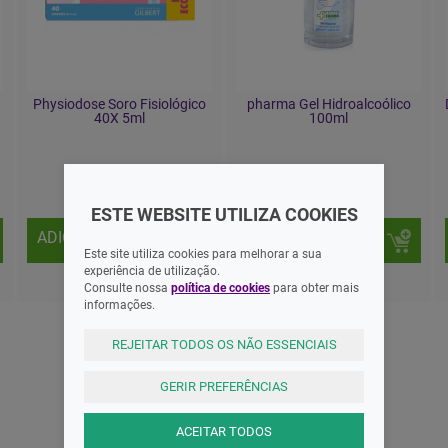
Physiodose Soro Fisiológico
pharma Gel Hidroalcoólico
40X 5ml
100ml
8,30 EUR
2,60 EUR
ESTE WEBSITE UTILIZA COOKIES
ADICIONAR
ADICIONAR
Este site utiliza cookies para melhorar a sua
experiência de utilização.
Consulte nossa
política de cookies
para obter mais
informações.
REJEITAR TODOS OS NÃO ESSENCIAIS
AS MELHORES MARCAS
GERIR PREFERÊNCIAS
ACEITAR TODOS