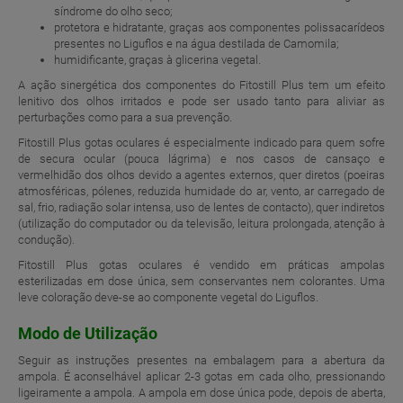
síndrome do olho seco;
protetora e hidratante, graças aos componentes polissacarídeos
presentes no Liguflos e na água destilada de Camomila;
humidificante, graças à glicerina vegetal.
A ação sinergética dos componentes do Fitostill Plus tem um efeito
lenitivo dos olhos irritados e pode ser usado tanto para aliviar as
perturbações como para a sua prevenção.
Fitostill Plus gotas oculares é especialmente indicado para quem sofre
de secura ocular (pouca lágrima) e nos casos de cansaço e
vermelhidão dos olhos devido a agentes externos, quer diretos (poeiras
atmosféricas, pólenes, reduzida humidade do ar, vento, ar carregado de
sal, frio, radiação solar intensa, uso de lentes de contacto), quer indiretos
(utilização do computador ou da televisão, leitura prolongada, atenção à
condução).
Fitostill Plus gotas oculares é vendido em práticas ampolas
esterilizadas em dose única, sem conservantes nem colorantes. Uma
leve coloração deve-se ao componente vegetal do Liguflos.
Modo de Utilização
Seguir as instruções presentes na embalagem para a abertura da
ampola. É aconselhável aplicar 2-3 gotas em cada olho, pressionando
ligeiramente a ampola. A ampola em dose única pode, depois de aberta,