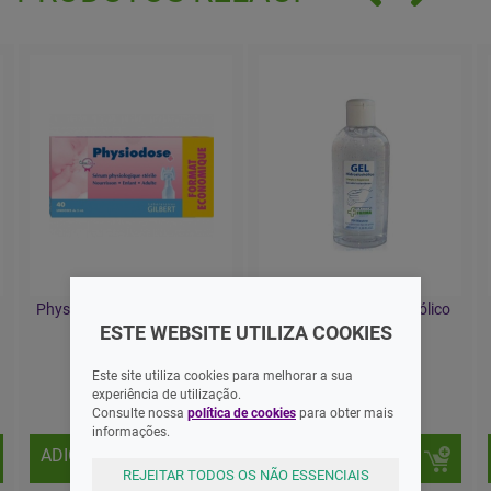
Physiodose Soro Fisiológico
pharma Gel Hidroalcoólico
40X 5ml
100ml
ESTE WEBSITE UTILIZA COOKIES
Este site utiliza cookies para melhorar a sua
8,30 EUR
2,60 EUR
experiência de utilização.
Consulte nossa
política de cookies
para obter mais
informações.
ADICIONAR
ADICIONAR
REJEITAR TODOS OS NÃO ESSENCIAIS